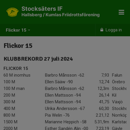
Stocksäters IF
Hallsberg / Kumlas Friidrottsförening
Logga in
Flickor 15
Flickor 15
KLUBBREKORD 27 juli 2024
FLICKOR 15
60 M inomhus
Barbro Månsson -62
7,93
Falun
100 M
Ellen Sääw -90
12,74
Örebro
100 M man
Barbro Månsson -62
12,3m
Stockho
200 M
Ellen Mattsson -94
26,14
Kil
300 M
Ellen Mattsson -94
41,75
Växjö
400 M
Ulrika Andersson -67
60,30
Stockho
800 M
Pia Welin -76
2.21,12
Norrköpi
1500 M
Marianne Heppich -58
5.31,9m
Karlstad
2000 M
Esther Sandén Alin -00
7.23,19
Gävle