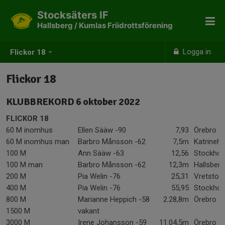
Stocksäters IF
Hallsberg / Kumlas Friidrottsförening
Logga in
Flickor 18
Flickor 18
KLUBBREKORD 6 oktober 2022
FLICKOR 18
60 M inomhus
Ellen Sääw -90
7,93
Örebro
60 M inomhus man
Barbro Månsson -62
7,5m
Katrineh
100 M
Ann Sääw -63
12,56
Stockho
100 M man
Barbro Månsson -62
12,3m
Hallsberg
200 M
Pia Welin -76
25,31
Vretstor
400 M
Pia Welin -76
55,95
Stockho
800 M
Marianne Heppich -58
2.28,8m
Örebro
1500 M
vakant
3000 M
Irene Johansson -59
11.04,5m
Örebro