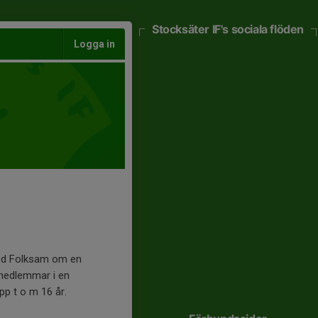
Stocksäter IF's sociala flöden
Logga in
med Folksam om en
a medlemmar i en
pp t o m 16 år.