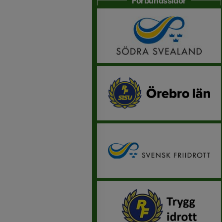
Förbundssidor
.