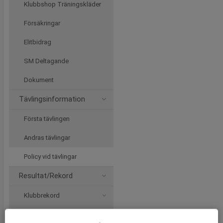
Klubbshop Träningskläder
Försäkringar
Elitbidrag
SM Deltagande
Dokument
Tävlingsinformation
Första tävlingen
Andras tävlingar
Policy vid tävlingar
Resultat/Rekord
Klubbrekord
Kvinnor