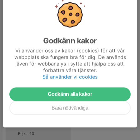
Män
Pojkar 19
Flickor 19
Flickor 18
Godkänn kakor
Pojkar 18
Vi använder oss av kakor (cookies) för att vår
Pojkar 17
webbplats ska fungera bra för dig. De används
även för webbanalys i syfte att hjälpa oss att
Flickor 17
förbättra våra tjänster.
Pojkar 16
Så använder vi cookies
Flickor 16
Godkänn alla kakor
Pojkar 15
Flickor 15
Bara nödvändiga
Pojkar 14
Flickor 14
Pojkar 13