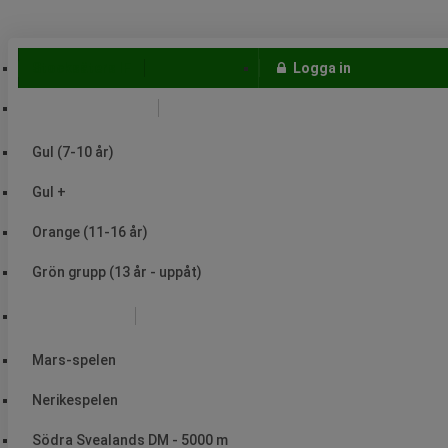
Stocksäters IF
Logga in
Träningsgrupper
Gul (7-10 år)
Gul +
Orange (11-16 år)
Grön grupp (13 år - uppåt)
Arrangemang
Mars-spelen
Nerikespelen
Södra Svealands DM - 5000 m