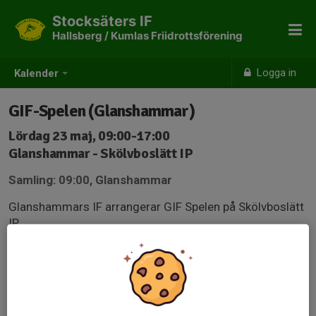
Stocksäters IF
Hallsberg / Kumlas Friidrottsförening
Logga in
Kalender
GIF-Spelen (Glanshammar)
Lördag 23 maj, 09:00-17:00
Glanshammar - Skölvboslätt IP
Samling: 09:00, Glanshammar
Glanshammars IF arrangerar GIF Spelen på Skölvboslätt
IP.
webathletics.se/registration/816