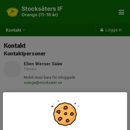
Stocksäters IF
Orange (11-16 år)
Logga in
Kontakt
Kontakt
Kontaktpersoner
Ellen Werner Sääw
Tränare
Mobil visas bara för inloggade
orange@stocksater.se
Emma Johansson
Tränare
Mobil visas bara för inloggade
orange@stocksater.se