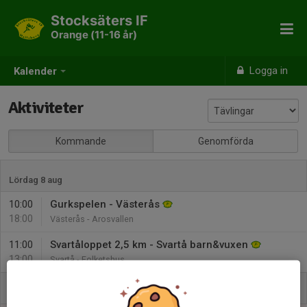
Stocksäters IF
Orange (11-16 år)
Logga in
Kalender
Aktiviteter
Kommande
Genomförda
Lördag 8 aug
10:00
Gurkspelen - Västerås
18:00
Västerås - Arosvallen
11:00
Svartåloppet 2,5 km - Svartå barn&vuxen
13:00
Svartå - Folketshus
Söndag 9 aug