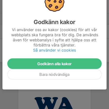
10:00
Gurkspelen - Västerås
18:00
Västerås - Arosvallen
Godkänn kakor
Lördag 29 aug
10:00
Göta ungdomsspel ute - Karlstad
Vi använder oss av kakor (cookies) för att vår
19:00
webbplats ska fungera bra för dig. De används
Karlstad - Sola arena & Massa Lind arena
även för webbanalys i syfte att hjälpa oss att
förbättra våra tjänster.
Så använder vi cookies
Godkänn alla kakor
Bara nödvändiga